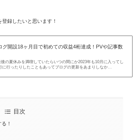
座を登録したいと思います！
ブログ開設18ヶ月目で初めての収益4桁達成！PVや記事数
後の夏休みを満喫していたらいつの間にか2023年も10月に入ってし
旅行に行ったりしたこともあってブログの更新をあまりしなか…
目次
する！