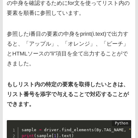
の中身を確認するためにfor文を使ってリスト内の
要素を順番に参照しています。
参照したi番目の要素の中身をprint(i.text)で出力す
ると、「アップル」、「オレンジ」、「ピーチ」
とHTMLソースの”li”項目を全て出力することがで
きました。
もしリスト内の特定の要素を取得したいときは、
リスト番号を添字で与えることで対応することが
できます。
sample 
=
 driver
.
find_elements
(
By
.
TAG_NAME
,
"li
print
(
sample
[
1
]
.
text
)