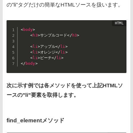
の”li”タグだけの簡単なHTMLソースを扱います。
<
body
>
<
h3
>
サンプルコード
</
h3
>
<
li
>
アップル
</
li
>
<
li
>
オレンジ
</
li
>
<
li
>
ピーチ
</
li
>
</
body
>
次に示す例では各メソッドを使って上記HTMLソ
ースの”li”要素を取得します。
find_elementメソッド