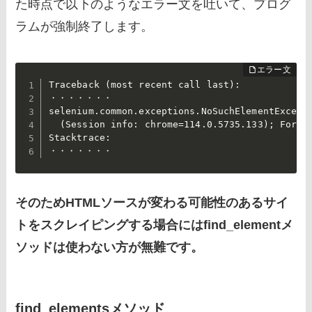
た時点で以下のようなエラー文を吐いて、プログ
ラムが強制終了します。
Traceback (most recent call last):

・・・・・・・

selenium.common.exceptions.NoSuchElementExcepti
  (Session info: chrome=114.0.5735.133); For d
Stacktrace:

・・・・・・・
そのためHTMLソースが変わる可能性のあるサイ
トをスクレイピングする場合にはfind_elementメ
ソッドは使わない方が無難です。
find_elementsメソッド