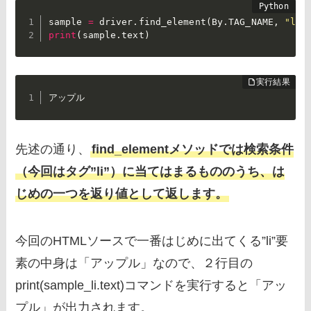
sample 
=
 driver
.
find_element
(
By
.
TAG_NAME
,
"li"
print
(
sample
.
text
)
アップル
先述の通り、
find_elementメソッドでは検索条件
（今回はタグ”li”）に当てはまるもののうち、は
じめの一つを返り値として返します。
今回のHTMLソースで一番はじめに出てくる”li”要
素の中身は「アップル」なので、２行目の
print(sample_li.text)コマンドを実行すると「アッ
プル」が出力されます。