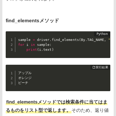
find_elementsメソッド
sample 
=
 driver
.
find_elements
(
By
.
TAG_NAME
,
"li
for
 i 
in
 sample
:
print
(
i
.
text
)
アップル

オレンジ

ピーチ
find_elementsメソッドでは検索条件に当てはま
るものをリスト型で返します。
そのため、返り値