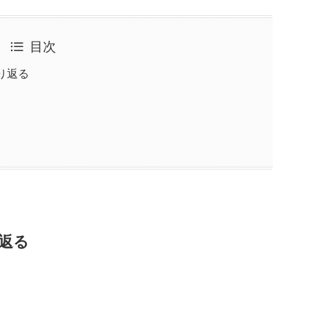
目次
り返る
り返る