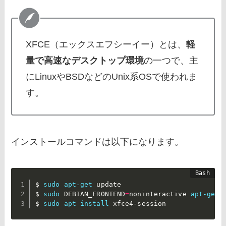
XFCE（エックスエフシーイー）とは、
軽
量で高速なデスクトップ環境
の一つで、主
にLinuxやBSDなどのUnix系OSで使われま
す。
インストールコマンドは以下になります。
$ 
sudo
apt-get
 update

$ 
sudo
 DEBIAN_FRONTEND
=
noninteractive 
apt-get
 
$ 
sudo
apt
install
 xfce4-session