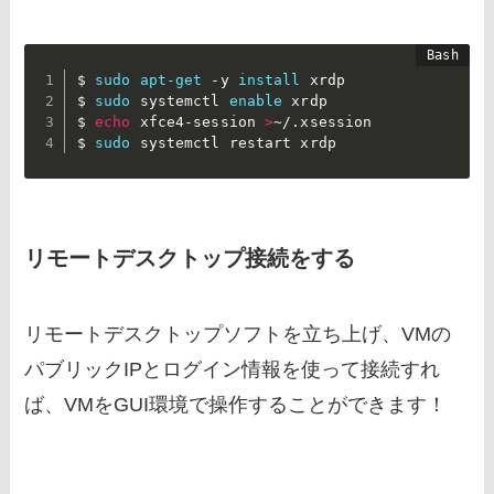
$ 
sudo
apt-get
 -y 
install
 xrdp

$ 
sudo
 systemctl 
enable
 xrdp

$ 
echo
 xfce4-session 
>
~/.xsession

$ 
sudo
 systemctl restart xrdp
リモートデスクトップ接続をする
リモートデスクトップソフトを立ち上げ、VMの
パブリックIPとログイン情報を使って接続すれ
ば、VMをGUI環境で操作することができます！